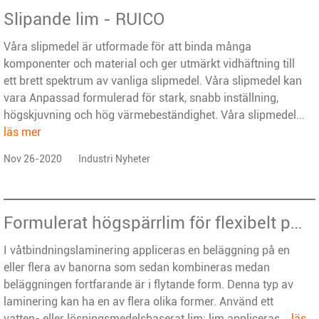
Slipande lim - RUICO
Våra slipmedel är utformade för att binda många
komponenter och material och ger utmärkt vidhäftning till
ett brett spektrum av vanliga slipmedel. Våra slipmedel kan
vara Anpassad formulerad för stark, snabb inställning,
högskjuvning och hög värmebeständighet. Våra slipmedel...
läs mer
Nov 26-2020
Industri Nyheter
Formulerat högspärrlim för flexibelt paket - RUICO
I våtbindningslaminering appliceras en beläggning på en
eller flera av banorna som sedan kombineras medan
beläggningen fortfarande är i flytande form. Denna typ av
laminering kan ha en av flera olika former. Använd ett
vatten- eller lösningsmedelsbaserat lim: lim appliceras...
läs