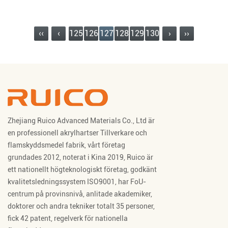
‹‹
‹
125
126
127
128
129
130
›
››
Zhejiang Ruico Advanced Materials Co., Ltd är
en professionell
akrylhartser Tillverkare
och
flamskyddsmedel fabrik
, vårt företag
grundades 2012, noterat i Kina 2019, Ruico är
ett nationellt högteknologiskt företag, godkänt
kvalitetsledningssystem ISO9001, har FoU-
centrum på provinsnivå, anlitade akademiker,
doktorer och andra tekniker totalt 35 personer,
fick 42 patent, regelverk för nationella