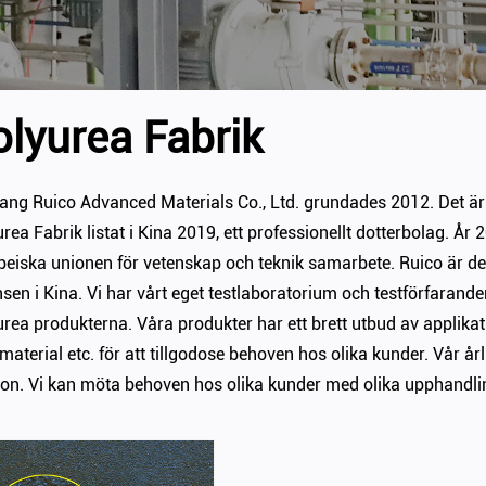
olyurea Fabrik
iang Ruico Advanced Materials Co., Ltd. grundades 2012. Det är
urea Fabrik
listat i Kina 2019, ett professionellt dotterbolag. År
peiska unionen för vetenskap och teknik samarbete. Ruico är d
nsen i Kina. Vi har vårt eget testlaboratorium och testförfarande
urea
produkterna. Våra produkter har ett brett utbud av applikation
aterial etc. för att tillgodose behoven hos olika kunder. Vår år
ton. Vi kan möta behoven hos olika kunder med olika upphandli