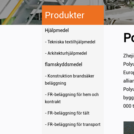
Produkter
Hjälpmedel
P
- Tekniska textilhjälpmedel
- Arkitekturhjälpmedel
Zhej
Poly
flamskyddsmedel
Euro
- Konstruktion brandsäker
allia
beläggning
Poly
- FR-beläggning för hem och
byggm
kontrakt
000 
- FR-beläggning för tält
- FR-beläggning för transport