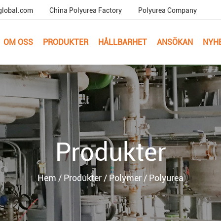
global.com
China Polyurea Factory
Polyurea Company
OM OSS
PRODUKTER
HÅLLBARHET
ANSÖKAN
NYH
Produkter
Hem
/
Produkter
/
Polymer
/
Polyurea