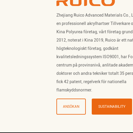
Zhejiang Ruico Advanced Materials Co., L
en professionell
akrylhartser Tillverkare
o
Kina Polyurea företag
, vårt företag grun
2012, noterat i Kina 2019, Ruico är ett nat
högteknologiskt företag, godkänt
kvalitetsledningssystem ISO9001, har F
centrum på provinsnivå, anlitade akadem
doktorer och andra tekniker totalt 35 per
fick 42 patent, regelverk för nationella
flamskyddsnormer.
ANSÖKAN
SUSTAINABILITY