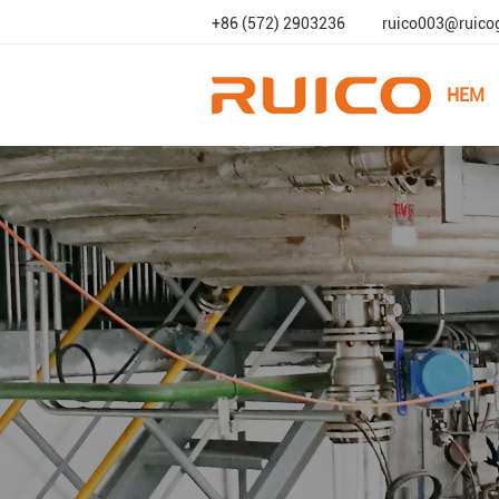
+86 (572) 2903236
ruico003@ruico
HEM