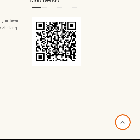
Mobilversion
inghu Town,
y, Zhejiang