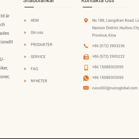
Snabblänkar
Kontakta Oss
td är
HEM
No.188, Liangshan Road, L
ch
Nanxun District, Huzhou Cit
Om oss
dades
Province, Kina
ionellt
PRODUKTER
+86 (572) 2903236
+86 (572) 2905222
SERVICE
oU-
+86 15088303595
iker,
FAQ
soner,
+86 15088303595
NYHETER
ruico003@ruicoglobal.com